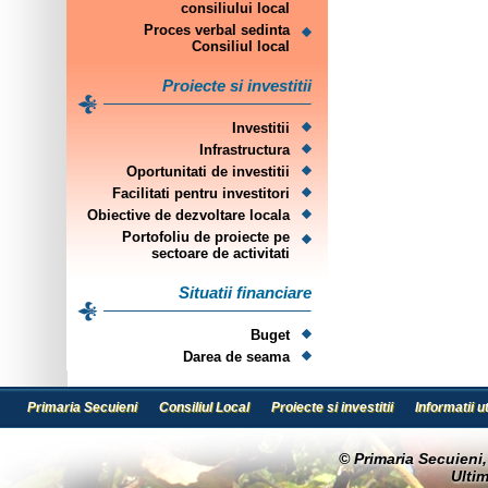
consiliului local
Proces verbal sedinta
Consiliul local
Proiecte si investitii
Investitii
Infrastructura
Oportunitati de investitii
Facilitati pentru investitori
Obiective de dezvoltare locala
Portofoliu de proiecte pe
sectoare de activitati
Situatii financiare
Buget
Darea de seama
Primaria Secuieni
Consiliul Local
Proiecte si investitii
Informatii ut
© Primaria Secuie
Ultim