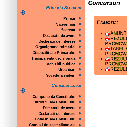
Concursuri
Primaria Secuieni
Primar
Fisiere:
Viceprimar
Secretar
ANUNT
Declaratii de avere
REZUL
Declaratii de interese
PROMOV
Organigrama primariei
TABEL
Dispozitii ale Primarului
PROMOV
Transparenta decizionala
REZUL
PROMOV
Achizitii publice
REZUL
Urbanism
Procedura sistem
Consiliul Local
Componenta Consiliului
Atributii ale Consiliului
Declaratii de avere
Declaratii de interese
Hotarari ale Consiliului
Comisii de specialitate ale